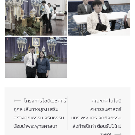
Post
⟵
โครงการโชติเวชศุกร์
คณะเทคโนโลยี
navigation
กุศล เส้นทางบุญ เสริม
คหกรรมศาสตร์
สร้างคุณธรรม จริยธรรม
มทร.พระนคร จัดกิจกรรม
น้อมนำพระพุทธศาสนา
ส่งท้ายปีเก่า ต้อนรับปีใหม่
2568
⟶