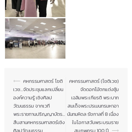
Post
⟵
คหกรรมศาสตร์ โชติ
คหกรรมศาสตร์ (โชติเวช)
navigation
เวช…จัดประชุมแลกเปลี่ยน
จัดดอกไม้ตกแต่งซุ้ม
องค์ความรู้ เชิงศิลป
เฉลิมพระเกียรติ พระบาท
วัฒนธรรม จากเวที
สมเด็จพระปรเมนทรมหาอา
พระราชทานปริญญาบัตร…
นันทมหิดล รัชกาลที่ 8 เนื่อง
สืบสานคหกรรมศาสตร์เชิง
ในโอกาสวันพระบรมราช
ศิลปวัฒนธรรม
สมภพครบ 100 ปี
⟶