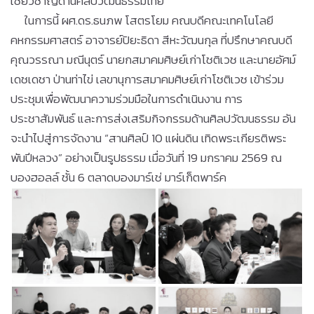
เชี่ยวชาญด้านศิลปวัฒนธรรมไทย
ในการนี้ ผศ.ดร.ธนภพ โสตรโยม คณบดีคณะเทคโนโลยี
คหกรรมศาสตร์ อาจารย์ปิยะธิดา สีหะวัฒนกุล ที่ปรึกษาคณบดี
คุณวรรณา มณีนุตร์ นายกสมาคมศิษย์เก่าโชติเวช และนายอัศม์
เดชเดชา ป่านท่าไข่ เลขานุการสมาคมศิษย์เก่าโชติเวช เข้าร่วม
ประชุมเพื่อพัฒนาความร่วมมือในการดำเนินงาน การ
ประชาสัมพันธ์ และการส่งเสริมกิจกรรมด้านศิลปวัฒนธรรม อัน
จะนำไปสู่การจัดงาน “สานศิลป์ 10 แผ่นดิน เทิดพระเกียรติพระ
พันปีหลวง” อย่างเป็นรูปธรรม เมื่อวันที่ 19 มกราคม 2569 ณ
บองฮอลล์ ชั้น 6 ตลาดบองมาร์เช่ มาร์เก็ตพาร์ค