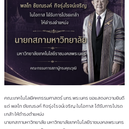
คณะเทคโนโลยีคหกรรมศาสตร์ มทร.พระนคร ขอแสดงความยินดี
แด่ พลโท ชัยณรงค์ กิจรุ่งโรจน์เจริญ ในโอกาส ได้รับการโปรด
เกล้า ให้ดำรงตำแหน่ง
นายกสภามหาวิทยาลัย มหาวิทยาลัยเทคโนโลยีราชมงคลพระนคร