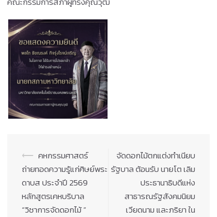
คณะกรรมการสภาผู้ทรงคุณวุฒิ
Post
⟵
คหกรรมศาสตร์
จัดดอกไม้ตกแต่งทำเนียบ
navigation
ถ่ายทอดความรู้แก่ศิษย์พระ
รัฐบาล ต้อนรับ นายโต เลิม
ดาบส ประจำปี 2569
ประธานาธิบดีแห่ง
หลักสูตรเคหบริบาล
สาธารณรัฐสังคมนิยม
“วิชาการจัดดอกไม้ ”
เวียดนาม และภริยา ใน