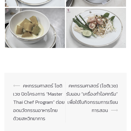
Post
⟵
คหกรรมศาสตร์ โชติ
คหกรรมศาสตร์ (โชติเวช)
navigation
เวช ปิดโครงการ “Master
รับมอบ “เครื่องทำไอศกรีม”
Thai Chef Program” ต่อย
เพื่อใช้ในกิจกรรมการเรียน
อดนวัตกรรมอาหารไทย
การสอน
⟶
ด้วยสหวิทยาการ