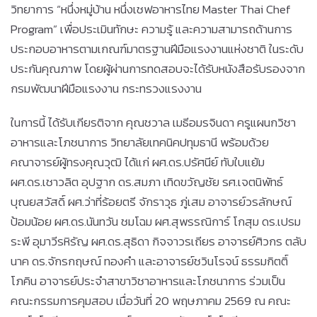
วิทยาการ “หนึ่งหมู่บ้าน หนึ่งเชฟอาหารไทย Master Thai Chef
Program” เพื่อประเมินทักษะ ความรู้ และความสามารถด้านการ
ประกอบอาหารตามเกณฑ์มาตรฐานฝีมือแรงงานแห่งชาติ ในระดับ
ประกันคุณภาพ โดยผู้ผ่านการทดสอบจะได้รับหนังสือรับรองจาก
กรมพัฒนาฝีมือแรงงาน กระทรวงแรงงาน
ในการนี้ ได้รับเกียรติจาก คุณชวาล เมธีอมรจินดา ครูแผนกวิชา
อาหารและโภชนาการ วิทยาลัยเทคนิคปทุมธานี พร้อมด้วย
คณาจารย์ผู้ทรงคุณวุฒิ ได้แก่ ผศ.ดร.ปรัศนีย์ ทับใบแย้ม
ผศ.ดร.เชาวลิต อุปฐาก ดร.สมภา เทิดขวัญชัย รศ.เจตนิพัทธ์
บุณยสวัสดิ์ ผศ.ว่าที่ร้อยตรี จักราวุธ ภู่เสม อาจารย์วรลักษณ์
ป้อมน้อย ผศ.ดร.นันทวัน ชมโฉม ผศ.สุพรรณิการ์ โกสุม ดร.เปรม
ระพี อุมาวีรหิรัญ ผศ.ดร.สุธิดา กิจจาวรเถียร อาจารย์ศิวกร ตลับ
นาค ดร.จักรกฤษณ์ ทองคำ และอาจารย์ชวินโรจน์ ธรรมกิตติ์
โภคิน อาจารย์ประจำสาขาวิชาอาหารและโภชนาการ ร่วมเป็น
คณะกรรมการคุมสอบ เมื่อวันที่ 20 พฤษภาคม 2569 ณ คณะ